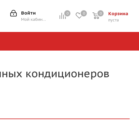
Войти
Корзина
0
0
0
0
Мой кабинет
пуста
нных кондиционеров