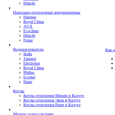
Hitachi
Напольно-потолочные кондиционеры
Hisense
Royal Clima
AUX
Ecoclima
Hitachi
Funai
Водонагреватели
Как 
Ballu
Zanussi
Electrolux
Royal Clima
Philips
Ecostar
Haier
Котлы
Котлы отопления Mizudo в Калуге
Котлы отопления Эван в Калуге
Котлы отопления Haier в Калуге
Мульти сплит-системы