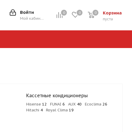
Войти
Корзина
0
0
0
0
Мой кабинет
пуста
Кассетные кондиционеры
Hisense
12
FUNAI
6
AUX
40
Ecoclima
26
Hitachi
4
Royal Clima
19