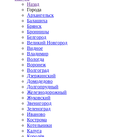
Назад
Города
Архангельск
Балашиха
Брянск
Бронницы
Белгород
Великий Новгород
Видное
Владимир
Вологда
Воронеж
Волгоград
Дзержинский
Домодедово
Долгопрудный
Железнодорожный
Жуковский
Звенигород
Зеленоград
Иваново
Кострома
Котельники
Калуга
Королёв