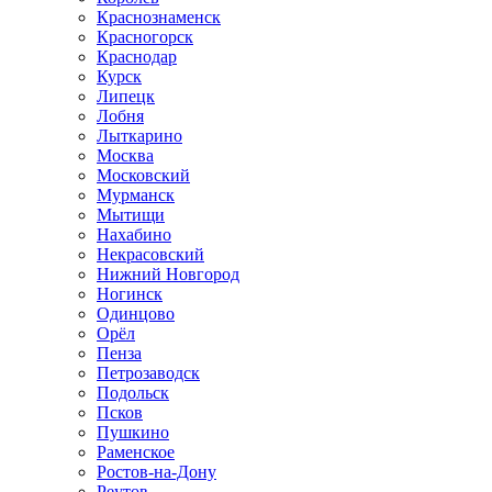
Краснознаменск
Красногорск
Краснодар
Курск
Липецк
Лобня
Лыткарино
Москва
Московский
Мурманск
Мытищи
Нахабино
Некрасовский
Нижний Новгород
Ногинск
Одинцово
Орёл
Пенза
Петрозаводск
Подольск
Псков
Пушкино
Раменское
Ростов-на-Дону
Реутов