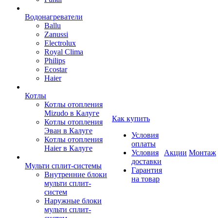
Водонагреватели
Ballu
Zanussi
Electrolux
Royal Clima
Philips
Ecostar
Haier
Котлы
Котлы отопления
Mizudo в Калуге
Как купить
Котлы отопления
Эван в Калуге
Условия
Котлы отопления
оплаты
Haier в Калуге
Условия
Акции
Монтаж
доставки
Мульти сплит-системы
Гарантия
Внутренние блоки
на товар
мульти сплит-
систем
Наружные блоки
мульти сплит-