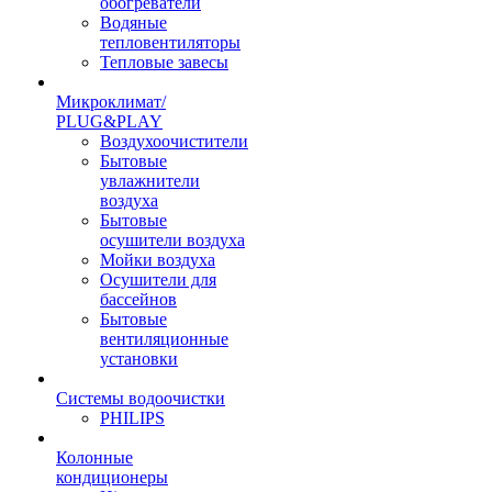
обогреватели
Водяные
тепловентиляторы
Тепловые завесы
Микроклимат/
PLUG&PLAY
Воздухоочистители
Бытовые
увлажнители
воздуха
Бытовые
осушители воздуха
Мойки воздуха
Осушители для
бассейнов
Бытовые
вентиляционные
установки
Системы водоочистки
PHILIPS
Колонные
кондиционеры