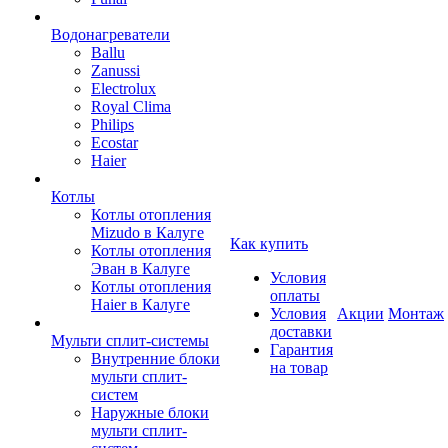
Водонагреватели
Ballu
Zanussi
Electrolux
Royal Clima
Philips
Ecostar
Haier
Котлы
Котлы отопления
Mizudo в Калуге
Как купить
Котлы отопления
Эван в Калуге
Условия
Котлы отопления
оплаты
Haier в Калуге
Условия
Акции
Монтаж
доставки
Мульти сплит-системы
Гарантия
Внутренние блоки
на товар
мульти сплит-
систем
Наружные блоки
мульти сплит-