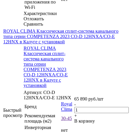
приложения по
Wi-Fi
Характеристики
Отложить
Сравнить
ROYAL CLIMA Классическая сплит-система канального
типа серии COMPETENZA 2023 CO-D 12HNXA/CO-E
12HNX в Калуге с установкой
ROYAL CLIMA
Классическая сплит-
система канального
типа серии
COMPETENZA 2023
CO-D 12HNXA/CO-E
12HNX в Калуге с
установкой
Артикул: CO-D
12HNXA/CO-E 12HNX
65 890
руб.
/шт
Royal
-
Бренд
Clima
Быстрый
просмотр
Рекомендуемая
+
30-45
площадь (м2)
В корзину
Инверторная
нет