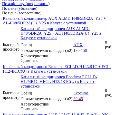
По алфавиту (возрастание)
По цене (убывание)
По цене (возрастание)
Канальный кондиционер AUX ALMD-H48/5DR2A_Y25 +
AL-H48/5DR2A(U)_Y25 в Калуге с установкой
Канальный кондиционер AUX ALMD-
H48/5DR2A_Y25 + AL-H48/5DR2A(U)_Y25 в
Калуге с установкой
0
Быстрый
Бренд
AUX
руб.
просмотр
Рекомендуемая площадь (м2)
130-150
Характеристики
Сравнить
Канальный кондиционер Ecoclima ECLLD-H12/4R1C + ECL-
H12/4R1C(U) в Калуге с установкой
Канальный кондиционер Ecoclima ECLLD-
H12/4R1C + ECL-H12/4R1C(U) в Калуге с
установкой
0
Быстрый
Бренд
Ecoclima
руб.
просмотр
Рекомендуемая площадь (м2)
30-45
Характеристики
Сравнить
Канальный кондиционер AUX ALMD-H18/4R1B (v2) + XK-