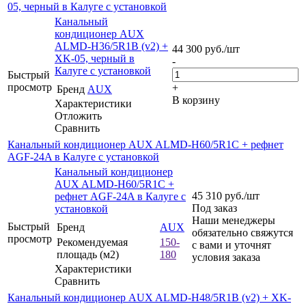
05, черный в Калуге с установкой
Канальный
кондиционер AUX
ALMD-H36/5R1B (v2) +
44 300
руб.
/шт
XK-05, черный в
-
Калуге с установкой
Быстрый
просмотр
+
Бренд
AUX
В корзину
Характеристики
Отложить
Сравнить
Канальный кондиционер AUX ALMD-H60/5R1C + рефнет
AGF-24A в Калуге с установкой
Канальный кондиционер
AUX ALMD-H60/5R1C +
45 310
руб.
/шт
рефнет AGF-24A в Калуге с
Под заказ
установкой
Наши менеджеры
Быстрый
Бренд
AUX
обязательно свяжутся
просмотр
Рекомендуемая
150-
с вами и уточнят
площадь (м2)
180
условия заказа
Характеристики
Сравнить
Канальный кондиционер AUX ALMD-H48/5R1B (v2) + XK-