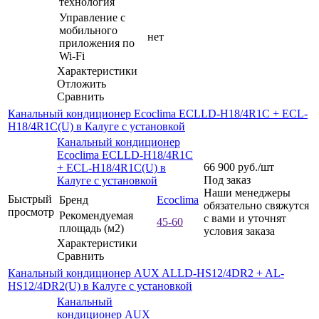
технология
Управление c
мобильного
нет
приложения по
Wi-Fi
Характеристики
Отложить
Сравнить
Канальный кондиционер Ecoclima ECLLD-H18/4R1C + ECL-
H18/4R1C(U) в Калуге с установкой
Канальный кондиционер
Ecoclima ECLLD-H18/4R1C
66 900
руб.
/шт
+ ECL-H18/4R1C(U) в
Под заказ
Калуге с установкой
Наши менеджеры
Быстрый
Бренд
Ecoclima
обязательно свяжутся
просмотр
Рекомендуемая
с вами и уточнят
45-60
площадь (м2)
условия заказа
Характеристики
Сравнить
Канальный кондиционер AUX ALLD-HS12/4DR2 + AL-
HS12/4DR2(U) в Калуге с установкой
Канальный
кондиционер AUX