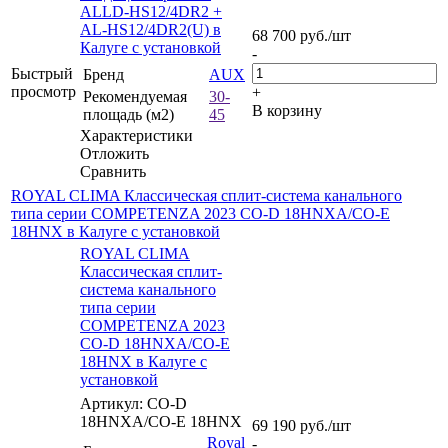
ALLD-HS12/4DR2 +
AL-HS12/4DR2(U) в
68 700
руб.
/шт
Калуге с установкой
-
Быстрый
Бренд
AUX
просмотр
+
Рекомендуемая
30-
В корзину
площадь (м2)
45
Характеристики
Отложить
Сравнить
ROYAL CLIMA Классическая сплит-система канального
типа серии COMPETENZA 2023 CO-D 18HNXA/CO-E
18HNX в Калуге с установкой
ROYAL CLIMA
Классическая сплит-
система канального
типа серии
COMPETENZA 2023
CO-D 18HNXA/CO-E
18HNX в Калуге с
установкой
Артикул: CO-D
18HNXA/CO-E 18HNX
69 190
руб.
/шт
Royal
-