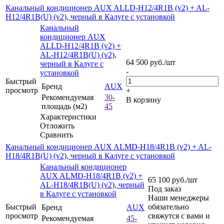
Канальный кондиционер AUX ALLD-H12/4R1B (v2) + AL-
H12/4R1B(U) (v2), черный в Калуге с установкой
Канальный
кондиционер AUX
ALLD-H12/4R1B (v2) +
AL-H12/4R1B(U) (v2),
64 500
руб.
/шт
черный в Калуге с
-
установкой
Быстрый
Бренд
AUX
просмотр
+
Рекомендуемая
30-
В корзину
площадь (м2)
45
Характеристики
Отложить
Сравнить
Канальный кондиционер AUX ALMD-H18/4R1B (v2) + AL-
H18/4R1B(U) (v2), черный в Калуге с установкой
Канальный кондиционер
AUX ALMD-H18/4R1B (v2) +
65 100
руб.
/шт
AL-H18/4R1B(U) (v2), черный
Под заказ
в Калуге с установкой
Наши менеджеры
Быстрый
обязательно
Бренд
AUX
просмотр
свяжутся с вами и
Рекомендуемая
45-