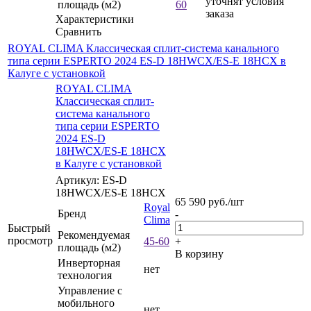
уточнят условия
площадь (м2)
60
заказа
Характеристики
Сравнить
ROYAL CLIMA Классическая сплит-система канального
типа серии ESPERTO 2024 ES-D 18HWCX/ES-E 18HСX в
Калуге с установкой
ROYAL CLIMA
Классическая сплит-
система канального
типа серии ESPERTO
2024 ES-D
18HWCX/ES-E 18HСX
в Калуге с установкой
Артикул: ES-D
18HWCX/ES-E 18HСX
65 590
руб.
/шт
Royal
Бренд
-
Clima
Быстрый
Рекомендуемая
просмотр
45-60
+
площадь (м2)
В корзину
Инверторная
нет
технология
Управление c
мобильного
нет