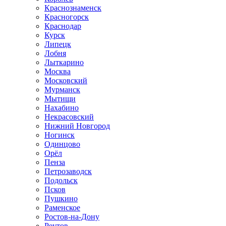
Краснознаменск
Красногорск
Краснодар
Курск
Липецк
Лобня
Лыткарино
Москва
Московский
Мурманск
Мытищи
Нахабино
Некрасовский
Нижний Новгород
Ногинск
Одинцово
Орёл
Пенза
Петрозаводск
Подольск
Псков
Пушкино
Раменское
Ростов-на-Дону
Реутов