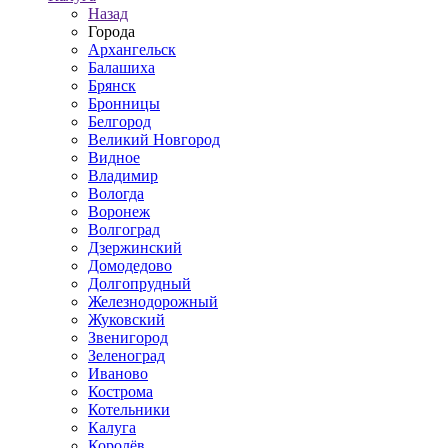
Назад
Города
Архангельск
Балашиха
Брянск
Бронницы
Белгород
Великий Новгород
Видное
Владимир
Вологда
Воронеж
Волгоград
Дзержинский
Домодедово
Долгопрудный
Железнодорожный
Жуковский
Звенигород
Зеленоград
Иваново
Кострома
Котельники
Калуга
Королёв