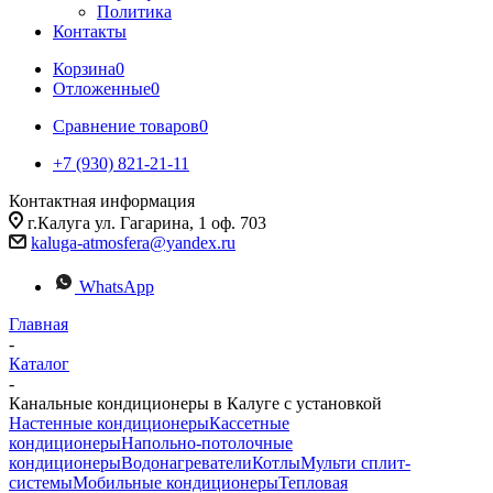
Политика
Контакты
Корзина
0
Отложенные
0
Сравнение товаров
0
+7 (930) 821-21-11
Контактная информация
г.Калуга ул. Гагарина, 1 оф. 703
kaluga-atmosfera@yandex.ru
WhatsApp
Главная
-
Каталог
-
Канальные кондиционеры в Калуге с установкой
Настенные кондиционеры
Кассетные
кондиционеры
Напольно-потолочные
кондиционеры
Водонагреватели
Котлы
Мульти сплит-
системы
Мобильные кондиционеры
Тепловая