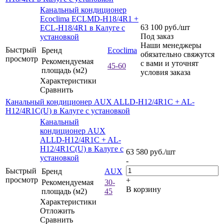
Канальный кондиционер
Ecoclima ECLMD-H18/4R1 +
63 100
руб.
/шт
ECL-H18/4R1 в Калуге с
Под заказ
установкой
Наши менеджеры
Быстрый
Бренд
Ecoclima
обязательно свяжутся
просмотр
Рекомендуемая
с вами и уточнят
45-60
площадь (м2)
условия заказа
Характеристики
Сравнить
Канальный кондиционер AUX ALLD-H12/4R1C + AL-
H12/4R1C(U) в Калуге с установкой
Канальный
кондиционер AUX
ALLD-H12/4R1C + AL-
H12/4R1C(U) в Калуге с
63 580
руб.
/шт
установкой
-
Быстрый
Бренд
AUX
просмотр
+
Рекомендуемая
30-
В корзину
площадь (м2)
45
Характеристики
Отложить
Сравнить