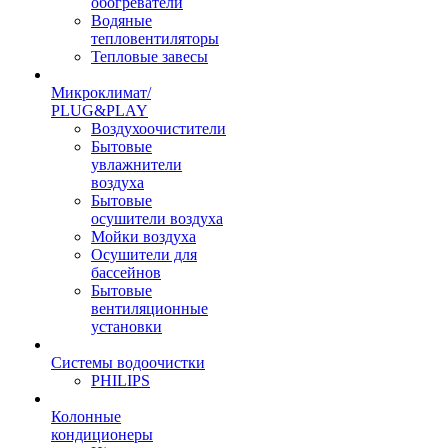
обогреватели
Водяные
тепловентиляторы
Тепловые завесы
Микроклимат/
PLUG&PLAY
Воздухоочистители
Бытовые
увлажнители
воздуха
Бытовые
осушители воздуха
Мойки воздуха
Осушители для
бассейнов
Бытовые
вентиляционные
установки
Системы водоочистки
PHILIPS
Колонные
кондиционеры