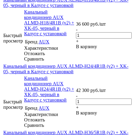
05, черный в Калуге с установкой
Канальный
кондиционер AUX
ALMD-H18/4R1B (v2) +
36 600
руб.
/шт
XK-05, черный в
-
Калуге с установкой
Быстрый
просмотр
+
Бренд
AUX
В корзину
Характеристики
Отложить
Сравнить
Канальный кондиционер AUX ALMD-H24/4R1B (v2) + XK-
05, черный в Калуге с установкой
Канальный
кондиционер AUX
ALMD-H24/4R1B (v2) +
42 300
руб.
/шт
XK-05, черный в
-
Калуге с установкой
Быстрый
просмотр
+
Бренд
AUX
В корзину
Характеристики
Отложить
Сравнить
Канальный кондиционер AUX ALMD-H36/5R1B (v2) + XK-