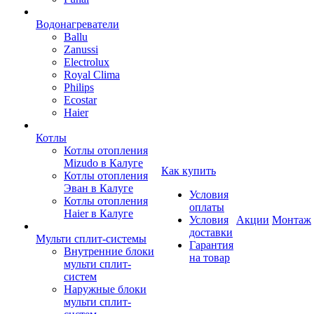
Водонагреватели
Ballu
Zanussi
Electrolux
Royal Clima
Philips
Ecostar
Haier
Котлы
Котлы отопления
Mizudo в Калуге
Как купить
Котлы отопления
Эван в Калуге
Условия
Котлы отопления
оплаты
Haier в Калуге
Условия
Акции
Монтаж
доставки
Мульти сплит-системы
Гарантия
Внутренние блоки
на товар
мульти сплит-
систем
Наружные блоки
мульти сплит-