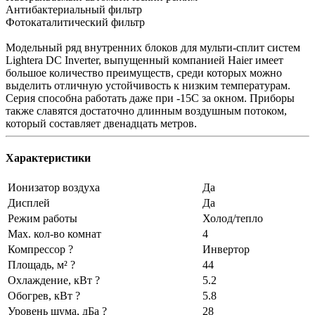
Антибактериальный фильтр
Фотокаталитический фильтр
Модельный ряд внутренних блоков для мульти-сплит систем
Lightera DC Inverter, выпущенный компанией Haier имеет
большое количество преимуществ, среди которых можно
выделить отличную устойчивость к низким температурам.
Серия способна работать даже при -15С за окном. Приборы
также славятся достаточно длинным воздушным потоком,
который составляет двенадцать метров.
Характеристики
Ионизатор воздуха
Да
Дисплей
Да
Режим работы
Холод/тепло
Max. кол-во комнат
4
Компрессор ?
Инвертор
Площадь, м² ?
44
Охлаждение, кВт ?
5.2
Обогрев, кВт ?
5.8
Уровень шума, дБа ?
28