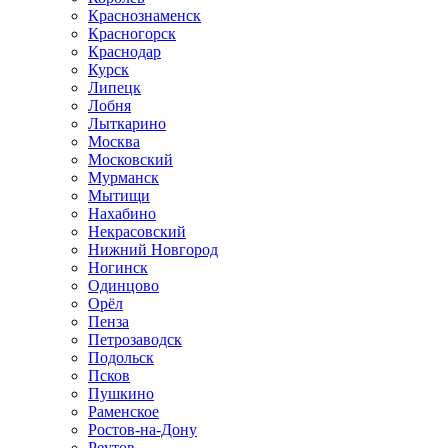
Краснознаменск
Красногорск
Краснодар
Курск
Липецк
Лобня
Лыткарино
Москва
Московский
Мурманск
Мытищи
Нахабино
Некрасовский
Нижний Новгород
Ногинск
Одинцово
Орёл
Пенза
Петрозаводск
Подольск
Псков
Пушкино
Раменское
Ростов-на-Дону
Реутов