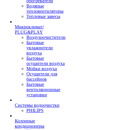
обогреватели
Водяные
тепловентиляторы
Тепловые завесы
Микроклимат/
PLUG&PLAY
Воздухоочистители
Бытовые
увлажнители
воздуха
Бытовые
осушители воздуха
Мойки воздуха
Осушители для
бассейнов
Бытовые
вентиляционные
установки
Системы водоочистки
PHILIPS
Колонные
кондиционеры