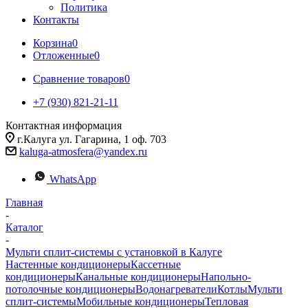
Политика
Контакты
Корзина
0
Отложенные
0
Сравнение товаров
0
+7 (930) 821-21-11
Контактная информация
г.Калуга ул. Гагарина, 1 оф. 703
kaluga-atmosfera@yandex.ru
WhatsApp
Главная
-
Каталог
-
Мульти сплит-системы с установкой в Калуге
Настенные кондиционеры
Кассетные
кондиционеры
Канальные кондиционеры
Напольно-
потолочные кондиционеры
Водонагреватели
Котлы
Мульти
сплит-системы
Мобильные кондиционеры
Тепловая