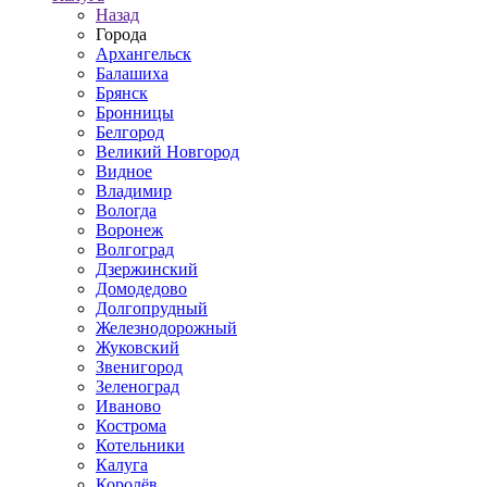
Назад
Города
Архангельск
Балашиха
Брянск
Бронницы
Белгород
Великий Новгород
Видное
Владимир
Вологда
Воронеж
Волгоград
Дзержинский
Домодедово
Долгопрудный
Железнодорожный
Жуковский
Звенигород
Зеленоград
Иваново
Кострома
Котельники
Калуга
Королёв