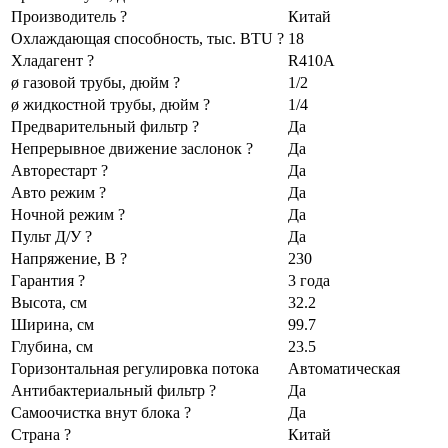
Производитель ?
Китай
Охлаждающая способность, тыс. BTU ?
18
Хладагент ?
R410A
ø газовой трубы, дюйм ?
1/2
ø жидкостной трубы, дюйм ?
1/4
Предварительный фильтр ?
Да
Непрерывное движение заслонок ?
Да
Авторестарт ?
Да
Авто режим ?
Да
Ночной режим ?
Да
Пульт Д/У ?
Да
Напряжение, В ?
230
Гарантия ?
3 года
Высота, см
32.2
Ширина, см
99.7
Глубина, см
23.5
Горизонтальная регулировка потока
Автоматическая
Антибактериальный фильтр ?
Да
Самоочистка внут блока ?
Да
Страна ?
Китай