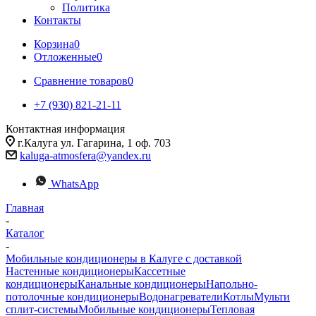
Политика
Контакты
Корзина
0
Отложенные
0
Сравнение товаров
0
+7 (930) 821-21-11
Контактная информация
г.Калуга ул. Гагарина, 1 оф. 703
kaluga-atmosfera@yandex.ru
WhatsApp
Главная
-
Каталог
-
Мобильные кондиционеры в Калуге с доставкой
Настенные кондиционеры
Кассетные
кондиционеры
Канальные кондиционеры
Напольно-
потолочные кондиционеры
Водонагреватели
Котлы
Мульти
сплит-системы
Мобильные кондиционеры
Тепловая