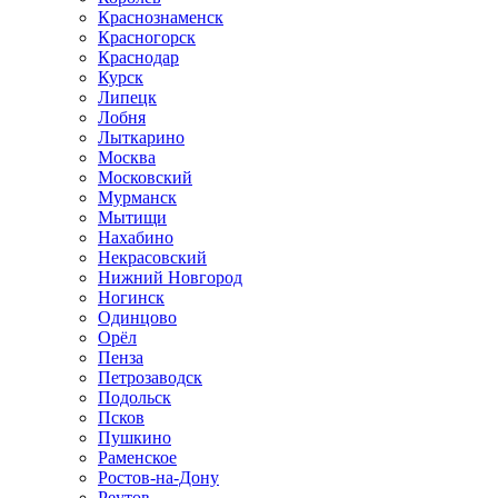
Краснознаменск
Красногорск
Краснодар
Курск
Липецк
Лобня
Лыткарино
Москва
Московский
Мурманск
Мытищи
Нахабино
Некрасовский
Нижний Новгород
Ногинск
Одинцово
Орёл
Пенза
Петрозаводск
Подольск
Псков
Пушкино
Раменское
Ростов-на-Дону
Реутов