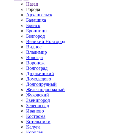
Назад
Города
Архангельск
Балашиха
Брянск
Бронницы
Белгород
Великий Новгород
Видное
Владимир
Вологда
Воронеж
Волгоград
Дзержинский
Домодедово
Долгопрудный
Железнодорожный
Жуковский
Звенигород
Зеленоград
Иваново
Кострома
Котельники
Калуга
Королёв