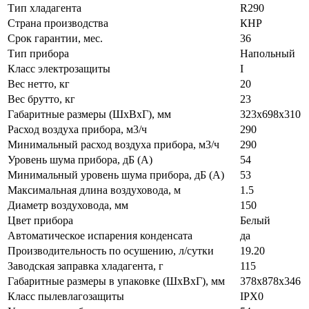
Тип хладагента
R290
Страна производства
КНР
Срок гарантии, мес.
36
Тип прибора
Напольный
Класс электрозащиты
I
Вес нетто, кг
20
Вес брутто, кг
23
Габаритные размеры (ШxВxГ), мм
323x698x310
Расход воздуха прибора, м3/ч
290
Минимальный расход воздуха прибора, м3/ч
290
Уровень шума прибора, дБ (A)
54
Минимальный уровень шума прибора, дБ (A)
53
Максимальная длина воздуховода, м
1.5
Диаметр воздуховода, мм
150
Цвет прибора
Белый
Автоматическое испарения конденсата
да
Производительность по осушению, л/сутки
19.20
Заводская заправка хладагента, г
115
Габаритные размеры в упаковке (ШxВxГ), мм
378x878x346
Класс пылевлагозащиты
IPX0