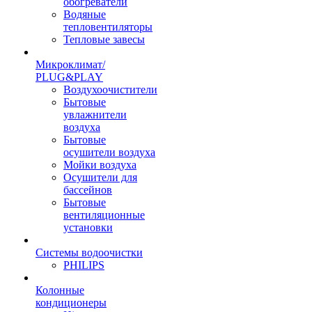
обогреватели
Водяные
тепловентиляторы
Тепловые завесы
Микроклимат/
PLUG&PLAY
Воздухоочистители
Бытовые
увлажнители
воздуха
Бытовые
осушители воздуха
Мойки воздуха
Осушители для
бассейнов
Бытовые
вентиляционные
установки
Системы водоочистки
PHILIPS
Колонные
кондиционеры