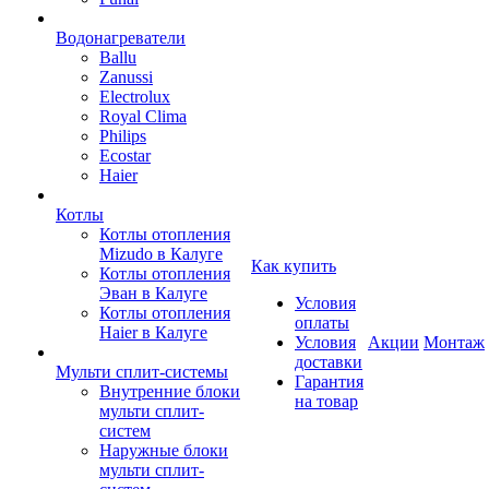
Водонагреватели
Ballu
Zanussi
Electrolux
Royal Clima
Philips
Ecostar
Haier
Котлы
Котлы отопления
Mizudo в Калуге
Как купить
Котлы отопления
Эван в Калуге
Условия
Котлы отопления
оплаты
Haier в Калуге
Условия
Акции
Монтаж
доставки
Мульти сплит-системы
Гарантия
Внутренние блоки
на товар
мульти сплит-
систем
Наружные блоки
мульти сплит-