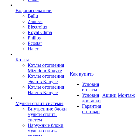
Водонагреватели
Ballu
Zanussi
Electrolux
Royal Clima
Philips
Ecostar
Haier
Котлы
Котлы отопления
Mizudo в Калуге
Как купить
Котлы отопления
Эван в Калуге
Условия
Котлы отопления
оплаты
Haier в Калуге
Условия
Акции
Монтаж
доставки
Мульти сплит-системы
Гарантия
Внутренние блоки
на товар
мульти сплит-
систем
Наружные блоки
мульти сплит-