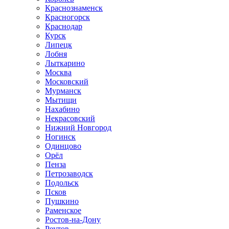
Краснознаменск
Красногорск
Краснодар
Курск
Липецк
Лобня
Лыткарино
Москва
Московский
Мурманск
Мытищи
Нахабино
Некрасовский
Нижний Новгород
Ногинск
Одинцово
Орёл
Пенза
Петрозаводск
Подольск
Псков
Пушкино
Раменское
Ростов-на-Дону
Реутов