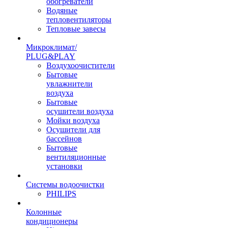
обогреватели
Водяные
тепловентиляторы
Тепловые завесы
Микроклимат/
PLUG&PLAY
Воздухоочистители
Бытовые
увлажнители
воздуха
Бытовые
осушители воздуха
Мойки воздуха
Осушители для
бассейнов
Бытовые
вентиляционные
установки
Системы водоочистки
PHILIPS
Колонные
кондиционеры