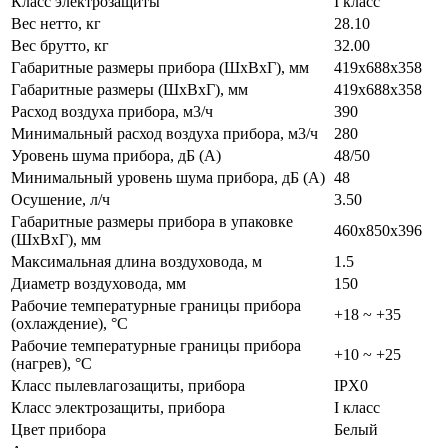
Класс электрозащиты
I класс
Вес нетто, кг
28.10
Вес брутто, кг
32.00
Габаритные размеры прибора (ШxВxГ), мм
419x688x358
Габаритные размеры (ШxВxГ), мм
419x688x358
Расход воздуха прибора, м3/ч
390
Минимальный расход воздуха прибора, м3/ч
280
Уровень шума прибора, дБ (A)
48/50
Минимальный уровень шума прибора, дБ (A)
48
Осушение, л/ч
3.50
Габаритные размеры прибора в упаковке
460x850x396
(ШxВxГ), мм
Максимальная длина воздуховода, м
1.5
Диаметр воздуховода, мм
150
Рабочие температурные границы прибора
+18 ~ +35
(охлаждение), °C
Рабочие температурные границы прибора
+10 ~ +25
(нагрев), °C
Класс пылевлагозащиты, прибора
IPX0
Класс электрозащиты, прибора
I класс
Цвет прибора
Белый