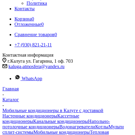
Политика
Контакты
Корзина
0
Отложенные
0
Сравнение товаров
0
+7 (930) 821-21-11
Контактная информация
г.Калуга ул. Гагарина, 1 оф. 703
kaluga-atmosfera@yandex.ru
WhatsApp
Главная
-
Каталог
-
Мобильные кондиционеры в Калуге с доставкой
Настенные кондиционеры
Кассетные
кондиционеры
Канальные кондиционеры
Напольно-
потолочные кондиционеры
Водонагреватели
Котлы
Мульти
сплит-системы
Мобильные кондиционеры
Тепловая