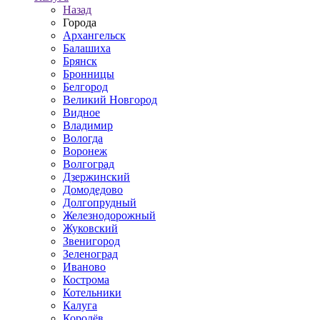
Назад
Города
Архангельск
Балашиха
Брянск
Бронницы
Белгород
Великий Новгород
Видное
Владимир
Вологда
Воронеж
Волгоград
Дзержинский
Домодедово
Долгопрудный
Железнодорожный
Жуковский
Звенигород
Зеленоград
Иваново
Кострома
Котельники
Калуга
Королёв