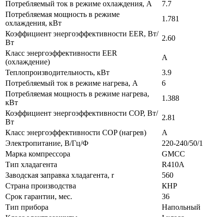
Потребляемый ток в режиме охлаждения, A
7.7
Потребляемая мощность в режиме
1.781
охлаждения, кВт
Коэффициент энергоэффективности EER, Вт/
2.60
Вт
Класс энергоэффективности EER
A
(охлаждение)
Теплопроизводительность, кВт
3.9
Потребляемый ток в режиме нагрева, A
6
Потребляемая мощность в режиме нагрева,
1.388
кВт
Коэффициент энергоэффективности COP, Вт/
2.81
Вт
Класс энергоэффективности COP (нагрев)
A
Электропитание, В/Гц/Ф
220-240/50/1
Марка компрессора
GMCC
Тип хладагента
R410A
Заводская заправка хладагента, r
560
Страна производства
КНР
Срок гарантии, мес.
36
Тип прибора
Напольный