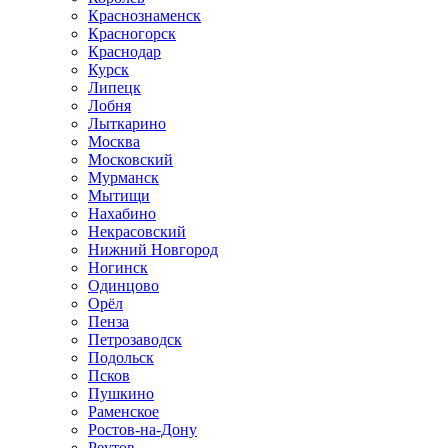
Краснознаменск
Красногорск
Краснодар
Курск
Липецк
Лобня
Лыткарино
Москва
Московский
Мурманск
Мытищи
Нахабино
Некрасовский
Нижний Новгород
Ногинск
Одинцово
Орёл
Пенза
Петрозаводск
Подольск
Псков
Пушкино
Раменское
Ростов-на-Дону
Реутов