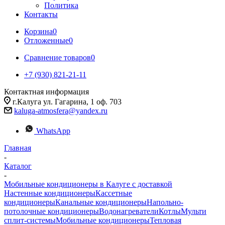
Политика
Контакты
Корзина
0
Отложенные
0
Сравнение товаров
0
+7 (930) 821-21-11
Контактная информация
г.Калуга ул. Гагарина, 1 оф. 703
kaluga-atmosfera@yandex.ru
WhatsApp
Главная
-
Каталог
-
Мобильные кондиционеры в Калуге с доставкой
Настенные кондиционеры
Кассетные
кондиционеры
Канальные кондиционеры
Напольно-
потолочные кондиционеры
Водонагреватели
Котлы
Мульти
сплит-системы
Мобильные кондиционеры
Тепловая