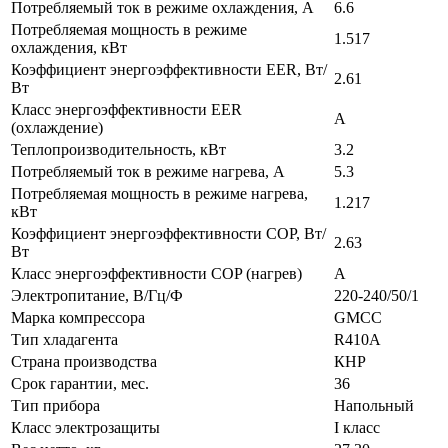
Потребляемый ток в режиме охлаждения, A
6.6
Потребляемая мощность в режиме
1.517
охлаждения, кВт
Коэффициент энергоэффективности EER, Вт/
2.61
Вт
Класс энергоэффективности EER
А
(охлаждение)
Теплопроизводительность, кВт
3.2
Потребляемый ток в режиме нагрева, A
5.3
Потребляемая мощность в режиме нагрева,
1.217
кВт
Коэффициент энергоэффективности COP, Вт/
2.63
Вт
Класс энергоэффективности COP (нагрев)
А
Электропитание, В/Гц/Ф
220-240/50/1
Марка компрессора
GMCC
Тип хладагента
R410A
Страна производства
КНР
Срок гарантии, мес.
36
Тип прибора
Напольный
Класс электрозащиты
I класс