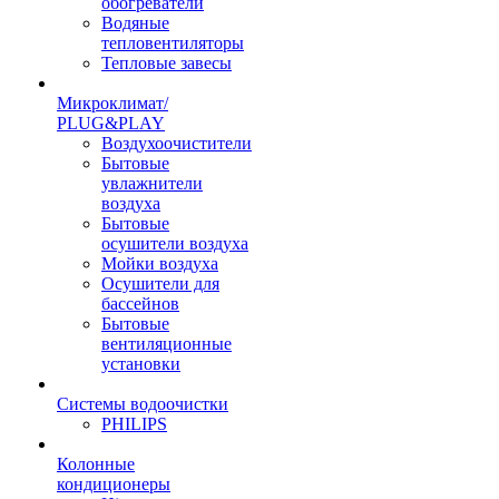
обогреватели
Водяные
тепловентиляторы
Тепловые завесы
Микроклимат/
PLUG&PLAY
Воздухоочистители
Бытовые
увлажнители
воздуха
Бытовые
осушители воздуха
Мойки воздуха
Осушители для
бассейнов
Бытовые
вентиляционные
установки
Системы водоочистки
PHILIPS
Колонные
кондиционеры