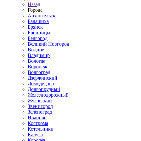
Назад
Города
Архангельск
Балашиха
Брянск
Бронницы
Белгород
Великий Новгород
Видное
Владимир
Вологда
Воронеж
Волгоград
Дзержинский
Домодедово
Долгопрудный
Железнодорожный
Жуковский
Звенигород
Зеленоград
Иваново
Кострома
Котельники
Калуга
Королёв