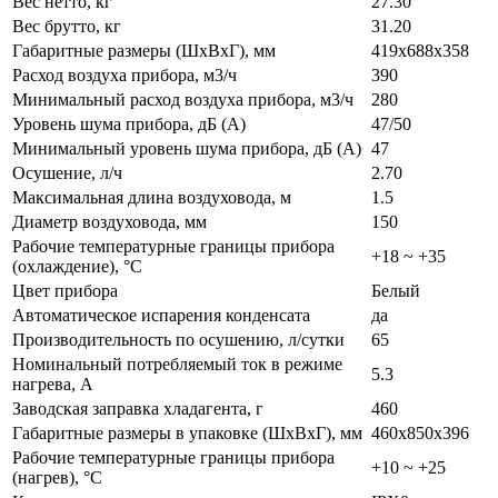
Вес нетто, кг
27.30
Вес брутто, кг
31.20
Габаритные размеры (ШxВxГ), мм
419x688x358
Расход воздуха прибора, м3/ч
390
Минимальный расход воздуха прибора, м3/ч
280
Уровень шума прибора, дБ (A)
47/50
Минимальный уровень шума прибора, дБ (A)
47
Осушение, л/ч
2.70
Максимальная длина воздуховода, м
1.5
Диаметр воздуховода, мм
150
Рабочие температурные границы прибора
+18 ~ +35
(охлаждение), °C
Цвет прибора
Белый
Автоматическое испарения конденсата
да
Производительность по осушению, л/сутки
65
Номинальный потребляемый ток в режиме
5.3
нагрева, A
Заводская заправка хладагента, г
460
Габаритные размеры в упаковке (ШxВxГ), мм
460x850x396
Рабочие температурные границы прибора
+10 ~ +25
(нагрев), °C