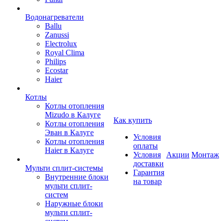
Водонагреватели
Ballu
Zanussi
Electrolux
Royal Clima
Philips
Ecostar
Haier
Котлы
Котлы отопления
Mizudo в Калуге
Как купить
Котлы отопления
Эван в Калуге
Условия
Котлы отопления
оплаты
Haier в Калуге
Условия
Акции
Монтаж
доставки
Мульти сплит-системы
Гарантия
Внутренние блоки
на товар
мульти сплит-
систем
Наружные блоки
мульти сплит-