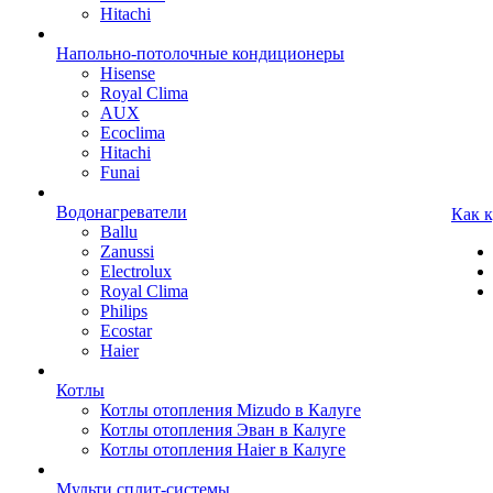
Hitachi
Напольно-потолочные кондиционеры
Hisense
Royal Clima
AUX
Ecoclima
Hitachi
Funai
Водонагреватели
Как 
Ballu
Zanussi
Electrolux
Royal Clima
Philips
Ecostar
Haier
Котлы
Котлы отопления Mizudo в Калуге
Котлы отопления Эван в Калуге
Котлы отопления Haier в Калуге
Мульти сплит-системы