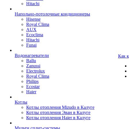
Hitachi
Напольно-потолочные кондиционеры
Hisense
Royal Clima
AUX
Ecoclima
Hitachi
Funai
Водонагреватели
Как 
Ballu
Zanussi
Electrolux
Royal Clima
Philips
Ecostar
Haier
Котлы
Котлы отопления Mizudo в Калуге
Котлы отопления Эван в Калуге
Котлы отопления Haier в Калуге
Мульти сплит-системы