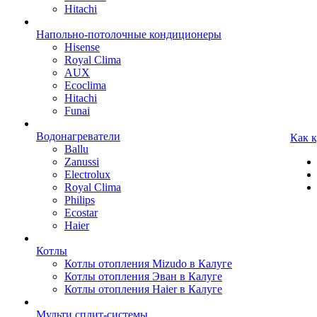
Hitachi
Напольно-потолочные кондиционеры
Hisense
Royal Clima
AUX
Ecoclima
Hitachi
Funai
Водонагреватели
Как 
Ballu
Zanussi
Electrolux
Royal Clima
Philips
Ecostar
Haier
Котлы
Котлы отопления Mizudo в Калуге
Котлы отопления Эван в Калуге
Котлы отопления Haier в Калуге
Мульти сплит-системы