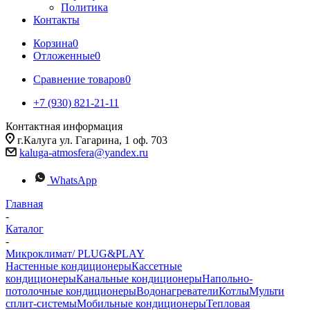
Политика
Контакты
Корзина
0
Отложенные
0
Сравнение товаров
0
+7 (930) 821-21-11
Контактная информация
г.Калуга ул. Гагарина, 1 оф. 703
kaluga-atmosfera@yandex.ru
WhatsApp
Главная
-
Каталог
-
Микроклимат/ PLUG&PLAY
Настенные кондиционеры
Кассетные
кондиционеры
Канальные кондиционеры
Напольно-
потолочные кондиционеры
Водонагреватели
Котлы
Мульти
сплит-системы
Мобильные кондиционеры
Тепловая