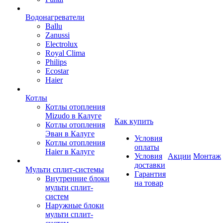
Водонагреватели
Ballu
Zanussi
Electrolux
Royal Clima
Philips
Ecostar
Haier
Котлы
Котлы отопления
Mizudo в Калуге
Как купить
Котлы отопления
Эван в Калуге
Условия
Котлы отопления
оплаты
Haier в Калуге
Условия
Акции
Монтаж
доставки
Мульти сплит-системы
Гарантия
Внутренние блоки
на товар
мульти сплит-
систем
Наружные блоки
мульти сплит-