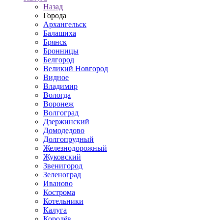
Назад
Города
Архангельск
Балашиха
Брянск
Бронницы
Белгород
Великий Новгород
Видное
Владимир
Вологда
Воронеж
Волгоград
Дзержинский
Домодедово
Долгопрудный
Железнодорожный
Жуковский
Звенигород
Зеленоград
Иваново
Кострома
Котельники
Калуга
Королёв