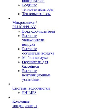
обогреватели
Водяные
тепловентиляторы
Тепловые завесы
Микроклимат/
PLUG&PLAY
Воздухоочистители
Бытовые
увлажнители
воздуха
Бытовые
осушители воздуха
Мойки воздуха
Осушители для
бассейнов
Бытовые
вентиляционные
установки
Системы водоочистки
PHILIPS
Колонные
кондиционеры