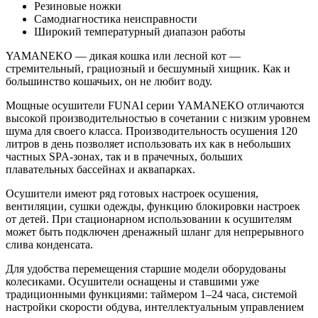
Резиновые ножки
Самодиагностика неисправности
Широкий температурный диапазон работы
YAMANEKO — дикая кошка или лесной кот —
стремительный, грациозный и бесшумный хищник. Как и
большинство кошачьих, он не любит воду.
Мощные осушители FUNAI серии YAMANEKO отличаются
высокой производительностью в сочетании с низким уровнем
шума для своего класса. Производительность осушения 120
литров в день позволяет использовать их как в небольших
частных SPA-зонах, так и в прачечных, больших
плавательных бассейнах и аквапарках.
Осушители имеют ряд готовых настроек осушения,
вентиляции, сушки одежды, функцию блокировки настроек
от детей. При стационарном использовании к осушителям
может быть подключен дренажный шланг для непрерывного
слива конденсата.
Для удобства перемещения старшие модели оборудованы
колесиками. Осушители оснащены и ставшими уже
традиционными функциями: таймером 1–24 часа, системой
настройки скорости обдува, интеллектуальным управлением