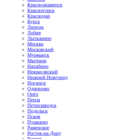
Краснознаменск
Красногорск
Краснодар
Курск
Липецк
Лобня
Лыткарино
Москва
Московский
Мурманск
Мытищи
Нахабино
Некрасовский
Нижний Новгород
Ногинск
Одинцово
Орёл
Пенза
Петрозаводск
Подольск
Псков
Пушкино
Раменское
Ростов-на-Дону
Реутов