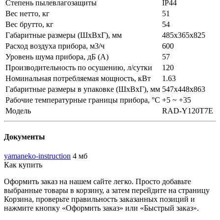
Степень пылевлагозащиты
IP44
Вес нетто, кг
51
Вес брутто, кг
54
Габаритные размеры (ШxВxГ), мм
485x365x825
Расход воздуха прибора, м3/ч
600
Уровень шума прибора, дБ (A)
57
Производительность по осушению, л/сутки
120
Номинальная потребляемая мощность, кВт
1.63
Габаритные размеры в упаковке (ШxВxГ), мм
547x448x863
Рабочие температурные границы прибора, °C
+5 ~ +35
Модель
RAD-Y120T7E
Документы
yamaneko-instruction
4 мб
Как купить
Оформить заказ на нашем сайте легко. Просто добавьте
выбранные товары в корзину, а затем перейдите на страницу
Корзина, проверьте правильность заказанных позиций и
нажмите кнопку «Оформить заказ» или «Быстрый заказ».