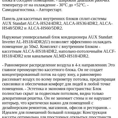
блока в соседнее помещение. - Широкий диапазон рабочих
температур от на охлаждение - 30°С до +52°С. -
Самодиагностика. - Авторестарт.
Панель для кассетных внутренних блоков сплит-системы
AUX Standart ALCA-HS24/4DR2, ALCA-HS36/4DR2, ALCA-
HS48/5DR2 и ALCA-HS60/5DR2.
Наружные универсальный блок кондиционера AUX Standart
Inverter AL-HS18/4DR2(U) позволяет эффективно охлаждать
помещение до 50м2. Комплект с внутренним блоком -
кассетным ALCA-HS18/4DR2, напольно-потолочныйм ALCF-
HS18/4DR2 или канальным ALMD-HS18/4DR2.
- Равномерное распределение воздуха в 4-х направлениях Это
главное преимущество кассетного блока. Он не создает
концентрированный поток на одну зону, а равномерно
рассеивает воздух по всему периметру потолка, предотвращая
сквозняки и обеспечивая комфорт для людей в любой точке
помещения. - Эстетика и экономия пространства: Блок
полностью скрыт за подвесным потолком, видна только
декоративная решетка. Он не занимает стены и не нарушает
интерьер, что критически важно для помещений с
дизайнерским ремонтом, магазинов, офисов и ресторанов. -
Идеален для помешений большой площади: Конструкция
кассеты оптимальна для просторных открытых пространств,