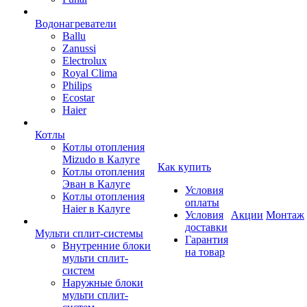
Водонагреватели
Ballu
Zanussi
Electrolux
Royal Clima
Philips
Ecostar
Haier
Котлы
Котлы отопления
Mizudo в Калуге
Как купить
Котлы отопления
Эван в Калуге
Условия
Котлы отопления
оплаты
Haier в Калуге
Условия
Акции
Монтаж
доставки
Мульти сплит-системы
Гарантия
Внутренние блоки
на товар
мульти сплит-
систем
Наружные блоки
мульти сплит-