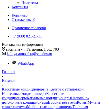
Политика
Контакты
Корзина
0
Отложенные
0
Сравнение товаров
0
+7 (930) 821-21-11
Контактная информация
г.Калуга ул. Гагарина, 1 оф. 703
kaluga-atmosfera@yandex.ru
WhatsApp
Главная
-
Каталог
-
Кассетные кондиционеры в Калуге с установкой
Настенные кондиционеры
Кассетные
кондиционеры
Канальные кондиционеры
Напольно-
потолочные кондиционеры
Водонагреватели
Котлы
Мульти
сплит-системы
Мобильные кондиционеры
Тепловая