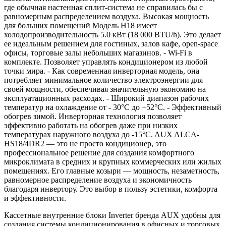
где обычная настенная сплит-система не справилась бы с
равномерным распределением воздуха. Высокая мощность
для больших помещений Модель H18 имеет
холодопроизводительность 5.0 кВт (18 000 BTU/h). Это делает
ее идеальным решением для гостиных, залов кафе, open-space
офисы, торговые залы небольших магазинов. - Wi-Fi в
комплекте. Позволяет управлять кондиционером из любой
точки мира. - Как современная инверторная модель, она
потребляет минимальное количество электроэнергии для
своей мощности, обеспечивая значительную экономию на
эксплуатационных расходах. - Широкий диапазон рабочих
температур на охлаждение от - 30°С до +52°С. - Эффективный
обогрев зимой. Инверторная технология позволяет
эффективно работать на обогрев даже при низких
температурах наружного воздуха до -15°C. AUX ALCA-
HS18/4DR2 — это не просто кондиционер, это
профессиональное решение для создания комфортного
микроклимата в средних и крупных коммерческих или жилых
помещениях. Его главные козыри — мощность, незаметность,
равномерное распределение воздуха и экономичность
благодаря инвертору. Это выбор в пользу эстетики, комфорта
и эффективности.
Кассетные внутренние блоки Inverter бренда AUX удобны для
создания системы кондиционирования в офисных и торговых