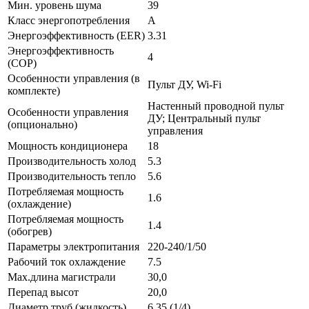
Мин. уровень шума
39
Класс энергопотребления
A
Энергоэффективность (EER)
3.31
Энергоэффективность
4
(COP)
Особенности управления (в
Пульт ДУ, Wi-Fi
комплекте)
Настенный проводной пульт
Особенности управления
ДУ; Центральный пульт
(опционально)
управления
Мощность кондиционера
18
Производительность холод
5.3
Производительность тепло
5.6
Потребляемая мощность
1.6
(охлаждение)
Потребляемая мощность
1.4
(обогрев)
Параметры электропитания
220-240/1/50
Рабочий ток охлаждение
7.5
Max.длина магистрали
30,0
Перепад высот
20,0
Диаметр труб (жидкость)
6,35 (1/4)