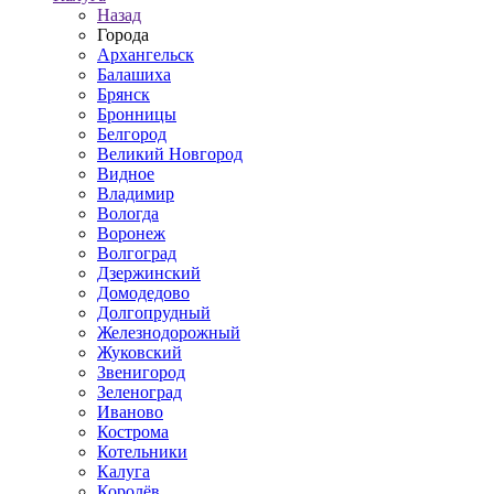
Назад
Города
Архангельск
Балашиха
Брянск
Бронницы
Белгород
Великий Новгород
Видное
Владимир
Вологда
Воронеж
Волгоград
Дзержинский
Домодедово
Долгопрудный
Железнодорожный
Жуковский
Звенигород
Зеленоград
Иваново
Кострома
Котельники
Калуга
Королёв