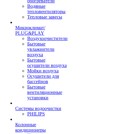
обогреватели
Водяные
тепловентиляторы
Тепловые завесы
Микроклимат/
PLUG&PLAY
Воздухоочистители
Бытовые
увлажнители
воздуха
Бытовые
осушители воздуха
Мойки воздуха
Осушители для
бассейнов
Бытовые
вентиляционные
установки
Системы водоочистки
PHILIPS
Колонные
кондиционеры