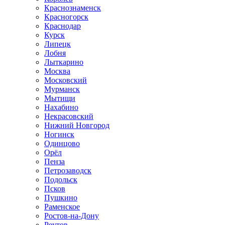
Краснознаменск
Красногорск
Краснодар
Курск
Липецк
Лобня
Лыткарино
Москва
Московский
Мурманск
Мытищи
Нахабино
Некрасовский
Нижний Новгород
Ногинск
Одинцово
Орёл
Пенза
Петрозаводск
Подольск
Псков
Пушкино
Раменское
Ростов-на-Дону
Реутов