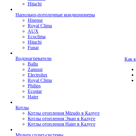
Hitachi
Напольно-потолочные кондиционеры
Hisense
Royal Clima
AUX
Ecoclima
Hitachi
Funai
Водонагреватели
Как 
Ballu
Zanussi
Electrolux
Royal Clima
Philips
Ecostar
Haier
Котлы
Котлы отопления Mizudo в Калуге
Котлы отопления Эван в Калуге
Котлы отопления Haier в Калуге
Мульти сплит-системы